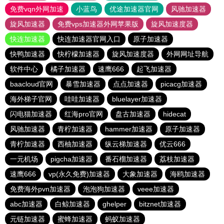
免费vqn外网加速
小蓝鸟
优途加速器官网
风驰加速器
旋风加速器
免费vps加速器外网苹果版
旋风加速度器
快连加速器
快连加速器官网入口
原子加速器
快鸭加速器
快柠檬加速器
旋风加速度器
外网网址导航
软件中心
橘子加速器
速鹰666
起飞加速器
baacloud官网
暴雪加速器
点点加速器
picacg加速器
海外梯子官网
哇哇加速器
bluelayer加速器
闪电猫加速器
红海pro官网
盘古加速器
hidecat
风驰加速器
青柠加速器
hammer加速器
原子加速器
青柠加速器
西柚加速器
纵云梯加速器
优云666
一元机场
pigcha加速器
番石榴加速器
荔枝加速器
速鹰666
vp(永久免费)加速器
大象加速器
海鸥加速器
免费海外pvn加速器
泡泡狗加速器
veee加速器
abc加速器
白鲸加速器
ghelper
bitznet加速器
元链加速器
蜜蜂加速器
蚂蚁加速器