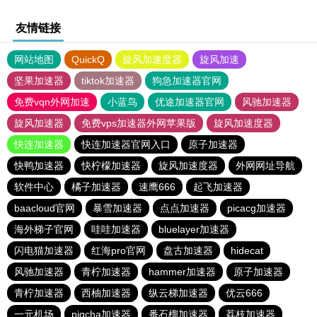
友情链接
网站地图
QuickQ
旋风加速度器
旋风加速
坚果加速器
tiktok加速器
狗急加速器官网
免费vqn外网加速
小蓝鸟
优途加速器官网
风驰加速器
旋风加速器
免费vps加速器外网苹果版
旋风加速度器
快连加速器
快连加速器官网入口
原子加速器
快鸭加速器
快柠檬加速器
旋风加速度器
外网网址导航
软件中心
橘子加速器
速鹰666
起飞加速器
baacloud官网
暴雪加速器
点点加速器
picacg加速器
海外梯子官网
哇哇加速器
bluelayer加速器
闪电猫加速器
红海pro官网
盘古加速器
hidecat
风驰加速器
青柠加速器
hammer加速器
原子加速器
青柠加速器
西柚加速器
纵云梯加速器
优云666
一元机场
pigcha加速器
番石榴加速器
荔枝加速器