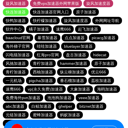
旋风加速器
免费vps加速器外网苹果版
旋风加速度器
快连加速器
快连加速器官网入口
原子加速器
快鸭加速器
快柠檬加速器
旋风加速度器
外网网址导航
软件中心
橘子加速器
速鹰666
起飞加速器
baacloud官网
暴雪加速器
点点加速器
picacg加速器
海外梯子官网
哇哇加速器
bluelayer加速器
闪电猫加速器
红海pro官网
盘古加速器
hidecat
风驰加速器
青柠加速器
hammer加速器
原子加速器
青柠加速器
西柚加速器
纵云梯加速器
优云666
一元机场
pigcha加速器
番石榴加速器
荔枝加速器
速鹰666
vp(永久免费)加速器
大象加速器
海鸥加速器
免费海外pvn加速器
泡泡狗加速器
veee加速器
abc加速器
白鲸加速器
ghelper
bitznet加速器
元链加速器
蜜蜂加速器
蚂蚁加速器
vp(永久免费)加速器