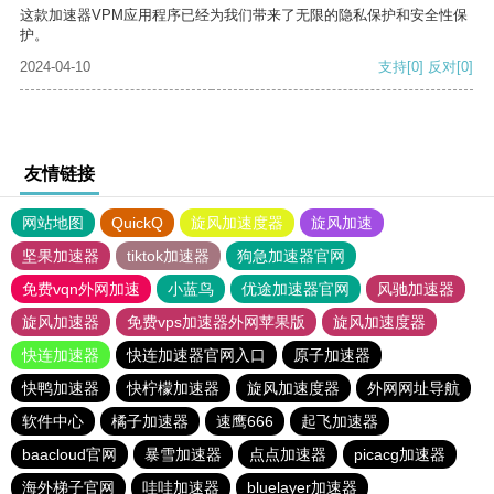
这款加速器VPM应用程序已经为我们带来了无限的隐私保护和安全性保
护。
2024-04-10
支持
[0]
反对
[0]
友情链接
网站地图
QuickQ
旋风加速度器
旋风加速
坚果加速器
tiktok加速器
狗急加速器官网
免费vqn外网加速
小蓝鸟
优途加速器官网
风驰加速器
旋风加速器
免费vps加速器外网苹果版
旋风加速度器
快连加速器
快连加速器官网入口
原子加速器
快鸭加速器
快柠檬加速器
旋风加速度器
外网网址导航
软件中心
橘子加速器
速鹰666
起飞加速器
baacloud官网
暴雪加速器
点点加速器
picacg加速器
海外梯子官网
哇哇加速器
bluelayer加速器