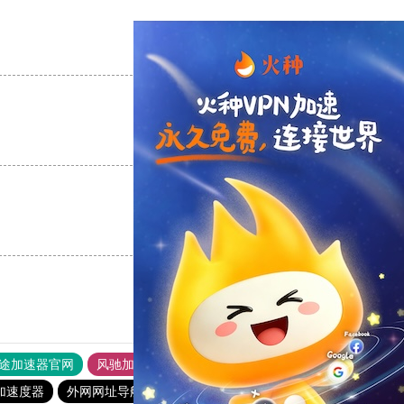
支持
[0]
反对
[0]
支持
[0]
反对
[0]
支持
[0]
反对
[0]
途加速器官网
风驰加速器
旋风加速器
加速度器
外网网址导航
软件中心
橘子加速器
速鹰666