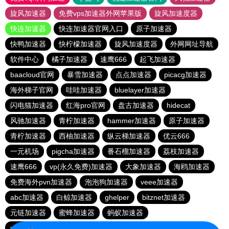
旋风加速器
免费vps加速器外网苹果版
旋风加速度器
快连加速器
快连加速器官网入口
原子加速器
快鸭加速器
快柠檬加速器
旋风加速度器
外网网址导航
软件中心
橘子加速器
速鹰666
起飞加速器
baacloud官网
暴雪加速器
点点加速器
picacg加速器
海外梯子官网
哇哇加速器
bluelayer加速器
闪电猫加速器
红海pro官网
盘古加速器
hidecat
风驰加速器
青柠加速器
hammer加速器
原子加速器
青柠加速器
西柚加速器
纵云梯加速器
优云666
一元机场
pigcha加速器
番石榴加速器
荔枝加速器
速鹰666
vp(永久免费)加速器
大象加速器
海鸥加速器
免费海外pvn加速器
泡泡狗加速器
veee加速器
abc加速器
白鲸加速器
ghelper
bitznet加速器
元链加速器
蜜蜂加速器
蚂蚁加速器
vp(永久免费)加速器