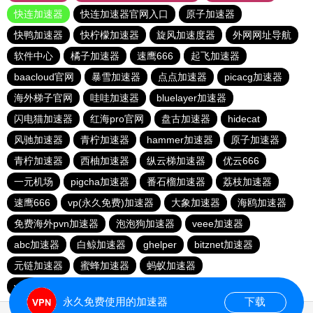
快连加速器
快连加速器官网入口
原子加速器
快鸭加速器
快柠檬加速器
旋风加速度器
外网网址导航
软件中心
橘子加速器
速鹰666
起飞加速器
baacloud官网
暴雪加速器
点点加速器
picacg加速器
海外梯子官网
哇哇加速器
bluelayer加速器
闪电猫加速器
红海pro官网
盘古加速器
hidecat
风驰加速器
青柠加速器
hammer加速器
原子加速器
青柠加速器
西柚加速器
纵云梯加速器
优云666
一元机场
pigcha加速器
番石榴加速器
荔枝加速器
速鹰666
vp(永久免费)加速器
大象加速器
海鸥加速器
免费海外pvn加速器
泡泡狗加速器
veee加速器
abc加速器
白鲸加速器
ghelper
bitznet加速器
元链加速器
蜜蜂加速器
蚂蚁加速器
vp(永久免费)加速器
永久免费使用的加速器
下载